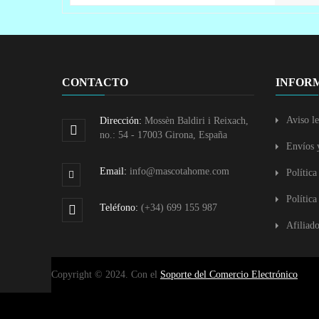
CONTACTO
INFOR
Aviso le
Dirección:
Mossèn Baldiri i Reixach,
no.: 54 - 17003 Girona, España
Envíos 
Email:
info@mascotahome.com
Política
Política
Teléfono:
(+34) 699 155 987
Afiliad
Copyright © 2024. Con el
Soporte del Comercio Electrónico