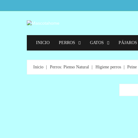
INICIO
PERROS
GATOS
PÁJAROS
Peine Y Cepillos Perros
Inicio
Perros: Pienso Natural
Higiene perros
Peine 