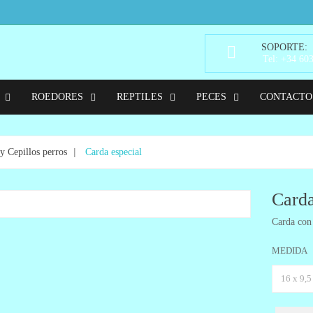
SOPORTE:
Tel: +34 60
ROEDORES
REPTILES
PECES
CONTACTO
y Cepillos perros
Carda especial
Carda
Carda con 
MEDIDA