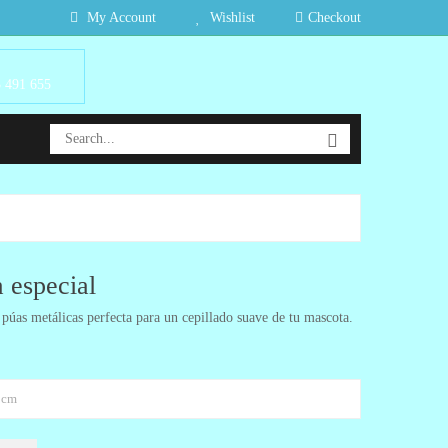
My Account
Wishlist
Checkout
3 491 655
 especial
púas metálicas perfecta para un cepillado suave de tu mascota.